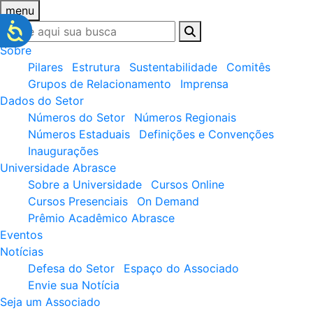
menu
Sobre
Pilares
Estrutura
Sustentabilidade
Comitês
Grupos de Relacionamento
Imprensa
Dados do Setor
Números do Setor
Números Regionais
Números Estaduais
Definições e Convenções
Inaugurações
Universidade Abrasce
Sobre a Universidade
Cursos Online
Cursos Presenciais
On Demand
Prêmio Acadêmico Abrasce
Eventos
Notícias
Defesa do Setor
Espaço do Associado
Envie sua Notícia
Seja um Associado