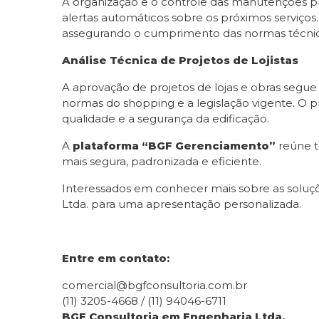
A organização e o controle das manutenções pre
alertas automáticos sobre os próximos servi
assegurando o cumprimento das normas técnica
Análise Técnica de Projetos de Lojistas
A aprovação de projetos de lojas e obras seg
normas do shopping e a legislação vigente. O pr
qualidade e a segurança da edificação.
A
plataforma “BGF Gerenciamento”
reúne t
mais segura, padronizada e eficiente.
Interessados em conhecer mais sobre as soluç
Ltda. para uma apresentação personalizada.
Entre em contato:
comercial@bgfconsultoria.com.br
(11) 3205-4668 / (11) 94046-6711
BGF Consultoria em Engenharia Ltda.