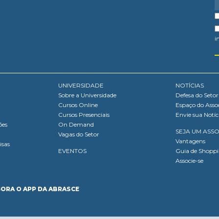
i
UNIVERSIDADE
NOTÍCIAS
Sobre a Universidade
Defesa do Setor
Cursos Online
Espaço do Asso
Cursos Presenciais
Envie sua Notíc
ões
On Demand
SEJA UM ASS
Vagas do Setor
Vantagens
isas
EVENTOS
Guia de Shopp
Associe-se
GORA O APP DA ABRASCE