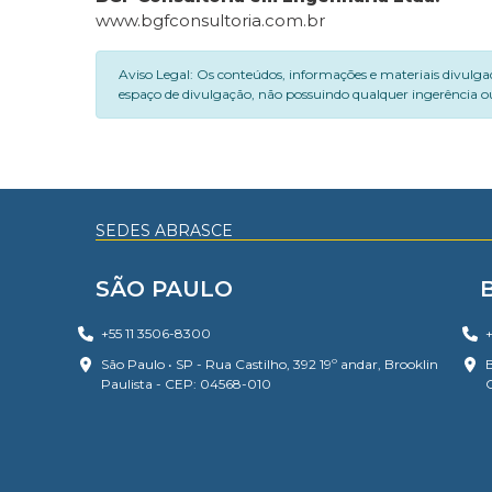
www.bgfconsultoria.com.br
Aviso Legal: Os conteúdos, informações e materiais divulga
espaço de divulgação, não possuindo qualquer ingerência ou
SEDES ABRASCE
SÃO PAULO
+55 11 3506-8300
+
São Paulo • SP - Rua Castilho, 392 19º andar, Brooklin
B
Paulista - CEP: 04568-010