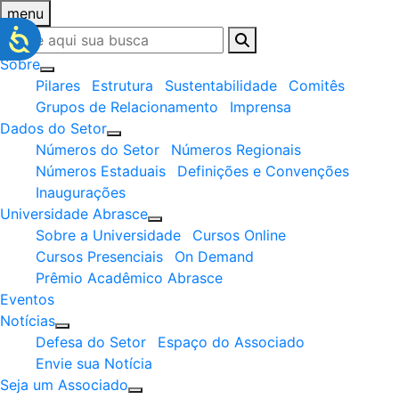
menu
Sobre
Pilares
Estrutura
Sustentabilidade
Comitês
Grupos de Relacionamento
Imprensa
Dados do Setor
Números do Setor
Números Regionais
Números Estaduais
Definições e Convenções
Inaugurações
Universidade Abrasce
Sobre a Universidade
Cursos Online
Cursos Presenciais
On Demand
Prêmio Acadêmico Abrasce
Eventos
Notícias
Defesa do Setor
Espaço do Associado
Envie sua Notícia
Seja um Associado