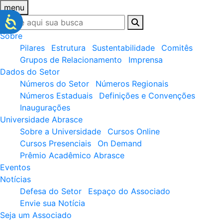
menu
Sobre
Pilares
Estrutura
Sustentabilidade
Comitês
Grupos de Relacionamento
Imprensa
Dados do Setor
Números do Setor
Números Regionais
Números Estaduais
Definições e Convenções
Inaugurações
Universidade Abrasce
Sobre a Universidade
Cursos Online
Cursos Presenciais
On Demand
Prêmio Acadêmico Abrasce
Eventos
Notícias
Defesa do Setor
Espaço do Associado
Envie sua Notícia
Seja um Associado