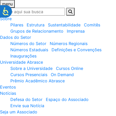
menu
Sobre
Pilares
Estrutura
Sustentabilidade
Comitês
Grupos de Relacionamento
Imprensa
Dados do Setor
Números do Setor
Números Regionais
Números Estaduais
Definições e Convenções
Inaugurações
Universidade Abrasce
Sobre a Universidade
Cursos Online
Cursos Presenciais
On Demand
Prêmio Acadêmico Abrasce
Eventos
Notícias
Defesa do Setor
Espaço do Associado
Envie sua Notícia
Seja um Associado