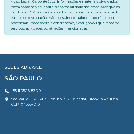
Aviso Legal: Os conteúdos, informações e materiais divulgados
nesta seção são de inteira responsabilidade dos associados que os
publicam. A Abrasce atua exclusivamente como facilitadora do
espaço de divulgação, não possuindo qualquer ingerência ou
responsabilidade sobre a contratação, execução ou qualidade de
serviços, atividades ou atrações mencionadas.
SEDES ABRASCE
SÃO PAULO
+55 11 3506-8300
São Paulo • SP - Rua Castilho, 392 19º andar, Brooklin Paulista -
CEP: 04568-010