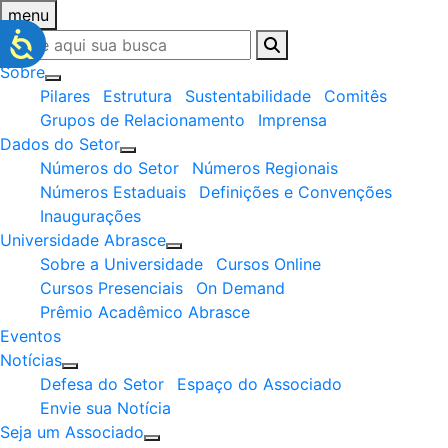
menu
Sobre
Pilares
Estrutura
Sustentabilidade
Comitês
Grupos de Relacionamento
Imprensa
Dados do Setor
Números do Setor
Números Regionais
Números Estaduais
Definições e Convenções
Inaugurações
Universidade Abrasce
Sobre a Universidade
Cursos Online
Cursos Presenciais
On Demand
Prêmio Acadêmico Abrasce
Eventos
Notícias
Defesa do Setor
Espaço do Associado
Envie sua Notícia
Seja um Associado