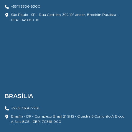
+55 11 3506-8300
São Paulo • SP - Rua Castilho, 392 19º andar, Brooklin Paulista -
CEP: 04568-010
BRASÍLIA
+55 61 3686-7781
Brasília • DF - Complexo Brasil 21 SHS - Quadra 6 Conjunto A Bloco
A Sala 805 - CEP: 70316-000