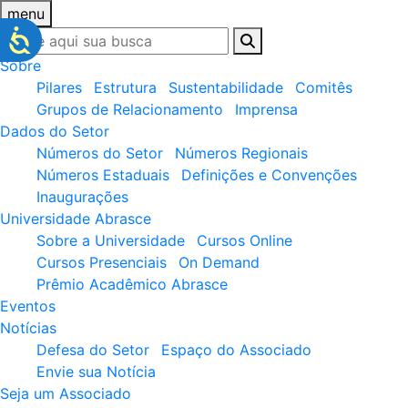
menu
Sobre
Pilares
Estrutura
Sustentabilidade
Comitês
Grupos de Relacionamento
Imprensa
Dados do Setor
Números do Setor
Números Regionais
Números Estaduais
Definições e Convenções
Inaugurações
Universidade Abrasce
Sobre a Universidade
Cursos Online
Cursos Presenciais
On Demand
Prêmio Acadêmico Abrasce
Eventos
Notícias
Defesa do Setor
Espaço do Associado
Envie sua Notícia
Seja um Associado