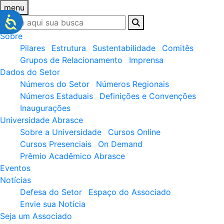
menu
Sobre
Pilares
Estrutura
Sustentabilidade
Comitês
Grupos de Relacionamento
Imprensa
Dados do Setor
Números do Setor
Números Regionais
Números Estaduais
Definições e Convenções
Inaugurações
Universidade Abrasce
Sobre a Universidade
Cursos Online
Cursos Presenciais
On Demand
Prêmio Acadêmico Abrasce
Eventos
Notícias
Defesa do Setor
Espaço do Associado
Envie sua Notícia
Seja um Associado