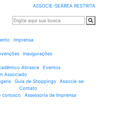
ASSOCIE-SE
ÁREA RESTRITA
ento
Imprensa
nvenções
Inaugurações
cadêmico Abrasce
Eventos
um Associado
agens
Guia de Shoppings
Associe-se
Contato
e conosco
Assessoria de Imprensa