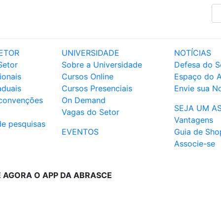
ETOR
UNIVERSIDADE
NOTÍCIAS
Setor
Sobre a Universidade
Defesa do S
ionais
Cursos Online
Espaço do 
aduais
Cursos Presenciais
Envie sua No
 convenções
On Demand
SEJA UM A
Vagas do Setor
Vantagens
de pesquisas
EVENTOS
Guia de Sho
Associe-se
E AGORA O APP DA ABRASCE