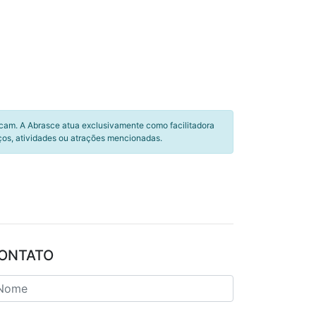
icam. A Abrasce atua exclusivamente como facilitadora
ços, atividades ou atrações mencionadas.
ONTATO