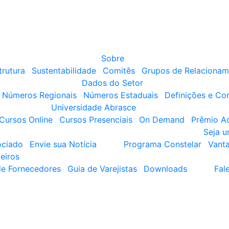
Sobre
trutura
Sustentabilidade
Comitês
Grupos de Relacionam
Dados do Setor
Números Regionais
Números Estaduais
Definições e Co
Universidade Abrasce
Cursos Online
Cursos Presenciais
On Demand
Prêmio A
Seja 
ociado
Envie sua Notícia
Programa Constelar
Vant
eiros
de Fornecedores
Guia de Varejistas
Downloads
Fal