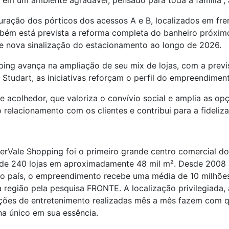
 em um ambiente agradável, pensado para toda a família”, 
auração dos pórticos dos acessos A e B, localizados em fr
bém está prevista a reforma completa do banheiro próximo
e nova sinalização do estacionamento ao longo de 2026.
ping avança na ampliação de seu mix de lojas, com a prev
 Studart, as iniciativas reforçam o perfil do empreendimen
e acolhedor, que valoriza o convívio social e amplia as op
o relacionamento com os clientes e contribui para a fideli
erVale Shopping foi o primeiro grande centro comercial do
s de 240 lojas em aproximadamente 48 mil m². Desde 2008 
o país, o empreendimento recebe uma média de 10 milhões 
região pela pesquisa FRONTE. A localização privilegiada, 
s ações de entretenimento realizadas mês a mês fazem com
na único em sua essência.