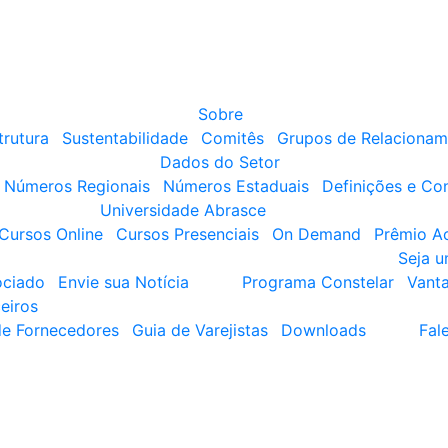
Sobre
trutura
Sustentabilidade
Comitês
Grupos de Relacionam
Dados do Setor
Números Regionais
Números Estaduais
Definições e Co
Universidade Abrasce
Cursos Online
Cursos Presenciais
On Demand
Prêmio A
Seja 
ociado
Envie sua Notícia
Programa Constelar
Vant
eiros
de Fornecedores
Guia de Varejistas
Downloads
Fal