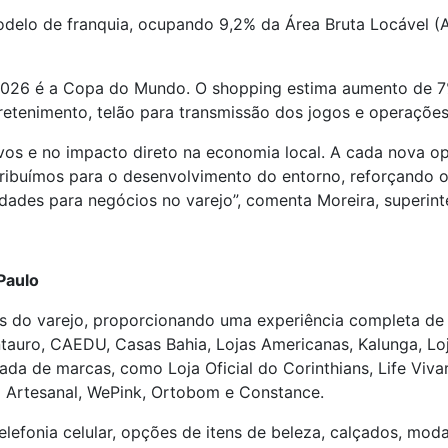
elo de franquia, ocupando 9,2% da Área Bruta Locável (AB
 2026 é a Copa do Mundo. O shopping estima aumento de 7%
tretenimento, telão para transmissão dos jogos e operaçõe
tivos e no impacto direto na economia local. A cada nova
ribuímos para o desenvolvimento do entorno, reforçando
idades para negócios no varejo”, comenta Moreira, superi
Paulo
s do varejo, proporcionando uma experiência completa de c
auro, CAEDU, Casas Bahia, Lojas Americanas, Kalunga, Loj
da de marcas, como Loja Oficial do Corinthians, Life Viva
to Artesanal, WePink, Ortobom e Constance.
onia celular, opções de itens de beleza, calçados, moda in