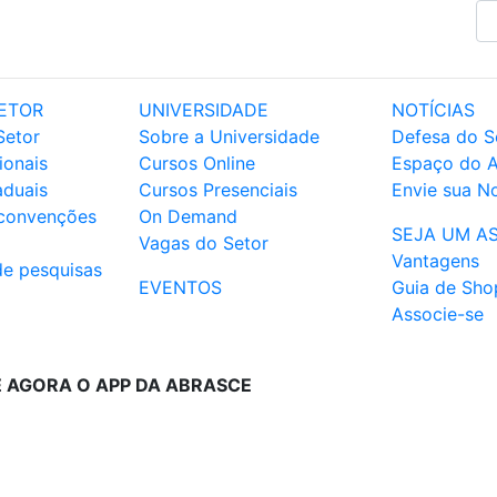
ETOR
UNIVERSIDADE
NOTÍCIAS
Setor
Sobre a Universidade
Defesa do S
ionais
Cursos Online
Espaço do 
aduais
Cursos Presenciais
Envie sua No
 convenções
On Demand
SEJA UM A
Vagas do Setor
Vantagens
de pesquisas
EVENTOS
Guia de Sho
Associe-se
E AGORA O APP DA ABRASCE