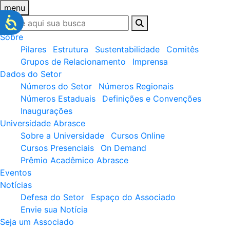
menu
Sobre
Pilares
Estrutura
Sustentabilidade
Comitês
Grupos de Relacionamento
Imprensa
Dados do Setor
Números do Setor
Números Regionais
Números Estaduais
Definições e Convenções
Inaugurações
Universidade Abrasce
Sobre a Universidade
Cursos Online
Cursos Presenciais
On Demand
Prêmio Acadêmico Abrasce
Eventos
Notícias
Defesa do Setor
Espaço do Associado
Envie sua Notícia
Seja um Associado