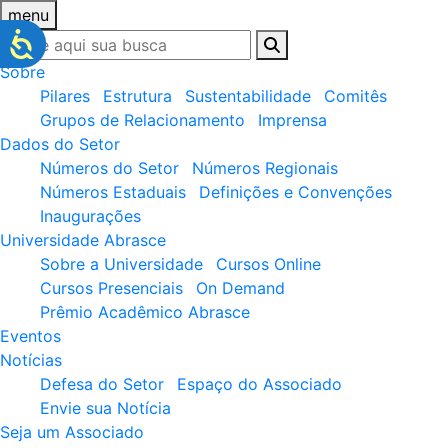
menu
Sobre
Pilares
Estrutura
Sustentabilidade
Comitês
Grupos de Relacionamento
Imprensa
Dados do Setor
Números do Setor
Números Regionais
Números Estaduais
Definições e Convenções
Inaugurações
Universidade Abrasce
Sobre a Universidade
Cursos Online
Cursos Presenciais
On Demand
Prêmio Acadêmico Abrasce
Eventos
Notícias
Defesa do Setor
Espaço do Associado
Envie sua Notícia
Seja um Associado