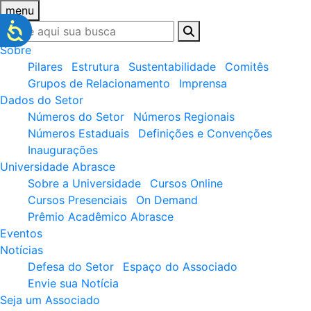
menu
Sobre
Pilares
Estrutura
Sustentabilidade
Comitês
Grupos de Relacionamento
Imprensa
Dados do Setor
Números do Setor
Números Regionais
Números Estaduais
Definições e Convenções
Inaugurações
Universidade Abrasce
Sobre a Universidade
Cursos Online
Cursos Presenciais
On Demand
Prêmio Acadêmico Abrasce
Eventos
Notícias
Defesa do Setor
Espaço do Associado
Envie sua Notícia
Seja um Associado