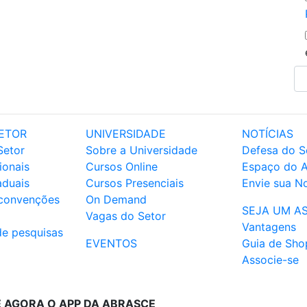
ETOR
UNIVERSIDADE
NOTÍCIAS
Setor
Sobre a Universidade
Defesa do S
ionais
Cursos Online
Espaço do 
aduais
Cursos Presenciais
Envie sua No
 convenções
On Demand
SEJA UM A
Vagas do Setor
Vantagens
de pesquisas
EVENTOS
Guia de Sho
Associe-se
E AGORA O APP DA ABRASCE