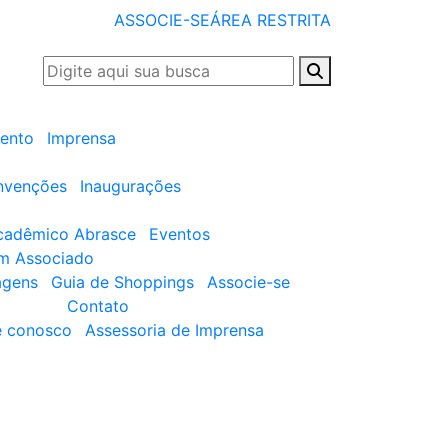
ASSOCIE-SE
ÁREA RESTRITA
ento
Imprensa
nvenções
Inaugurações
cadêmico Abrasce
Eventos
um Associado
agens
Guia de Shoppings
Associe-se
Contato
e conosco
Assessoria de Imprensa