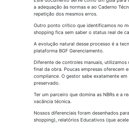
Este documento serve como um guia para o 
a adequação às normas e ao Caderno Técnico
repetição dos mesmos erros.
Outro ponto crítico que identificamos no 
shopping fica sem saber o status real de ca
A evolução natural desse processo é a tecn
plataforma BGF Gerenciamento.
Diferente de controles manuais, utilizamo
final da obra. Poucas empresas oferecem e
compliance
. O gestor sabe exatamente em q
preservado.
Ter um parceiro que domina as NBRs e a rea
vacância técnica.
Nossos diferenciais foram desenhados para
shopping), relatórios Educativos (que acel