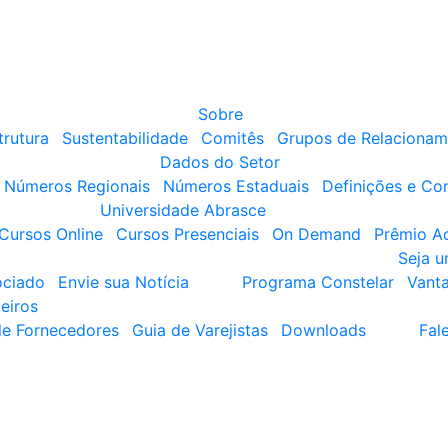
Sobre
trutura
Sustentabilidade
Comitês
Grupos de Relacionam
Dados do Setor
Números Regionais
Números Estaduais
Definições e Co
Universidade Abrasce
Cursos Online
Cursos Presenciais
On Demand
Prêmio A
Seja 
ociado
Envie sua Notícia
Programa Constelar
Vant
eiros
de Fornecedores
Guia de Varejistas
Downloads
Fal