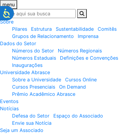
menu
Sobre
Pilares
Estrutura
Sustentabilidade
Comitês
Grupos de Relacionamento
Imprensa
Dados do Setor
Números do Setor
Números Regionais
Números Estaduais
Definições e Convenções
Inaugurações
Universidade Abrasce
Sobre a Universidade
Cursos Online
Cursos Presenciais
On Demand
Prêmio Acadêmico Abrasce
Eventos
Notícias
Defesa do Setor
Espaço do Associado
Envie sua Notícia
Seja um Associado