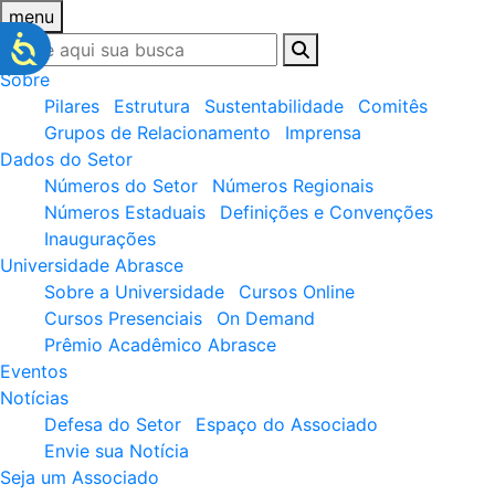
menu
Sobre
Pilares
Estrutura
Sustentabilidade
Comitês
Grupos de Relacionamento
Imprensa
Dados do Setor
Números do Setor
Números Regionais
Números Estaduais
Definições e Convenções
Inaugurações
Universidade Abrasce
Sobre a Universidade
Cursos Online
Cursos Presenciais
On Demand
Prêmio Acadêmico Abrasce
Eventos
Notícias
Defesa do Setor
Espaço do Associado
Envie sua Notícia
Seja um Associado