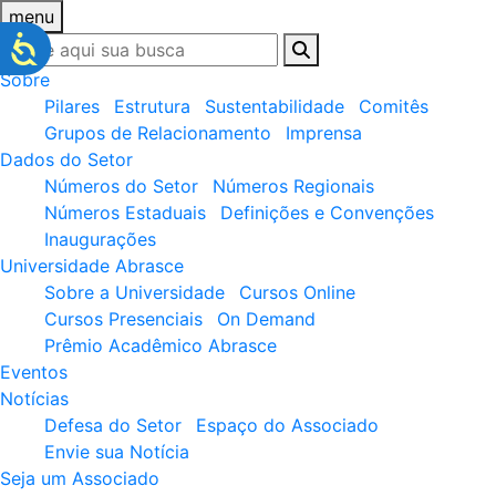
menu
Sobre
Pilares
Estrutura
Sustentabilidade
Comitês
Grupos de Relacionamento
Imprensa
Dados do Setor
Números do Setor
Números Regionais
Números Estaduais
Definições e Convenções
Inaugurações
Universidade Abrasce
Sobre a Universidade
Cursos Online
Cursos Presenciais
On Demand
Prêmio Acadêmico Abrasce
Eventos
Notícias
Defesa do Setor
Espaço do Associado
Envie sua Notícia
Seja um Associado