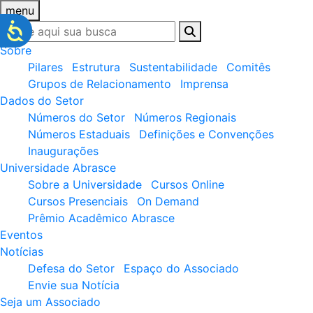
menu
Sobre
Pilares
Estrutura
Sustentabilidade
Comitês
Grupos de Relacionamento
Imprensa
Dados do Setor
Números do Setor
Números Regionais
Números Estaduais
Definições e Convenções
Inaugurações
Universidade Abrasce
Sobre a Universidade
Cursos Online
Cursos Presenciais
On Demand
Prêmio Acadêmico Abrasce
Eventos
Notícias
Defesa do Setor
Espaço do Associado
Envie sua Notícia
Seja um Associado