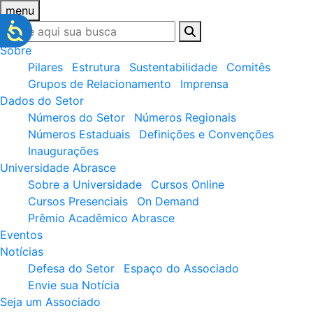
menu
Sobre
Pilares
Estrutura
Sustentabilidade
Comitês
Grupos de Relacionamento
Imprensa
Dados do Setor
Números do Setor
Números Regionais
Números Estaduais
Definições e Convenções
Inaugurações
Universidade Abrasce
Sobre a Universidade
Cursos Online
Cursos Presenciais
On Demand
Prêmio Acadêmico Abrasce
Eventos
Notícias
Defesa do Setor
Espaço do Associado
Envie sua Notícia
Seja um Associado