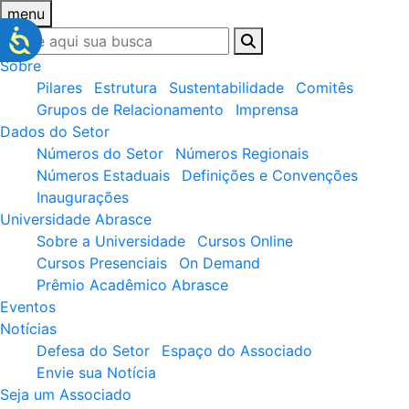
menu
Sobre
Pilares
Estrutura
Sustentabilidade
Comitês
Grupos de Relacionamento
Imprensa
Dados do Setor
Números do Setor
Números Regionais
Números Estaduais
Definições e Convenções
Inaugurações
Universidade Abrasce
Sobre a Universidade
Cursos Online
Cursos Presenciais
On Demand
Prêmio Acadêmico Abrasce
Eventos
Notícias
Defesa do Setor
Espaço do Associado
Envie sua Notícia
Seja um Associado