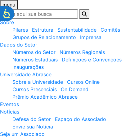
menu
Sobre
Pilares
Estrutura
Sustentabilidade
Comitês
Grupos de Relacionamento
Imprensa
Dados do Setor
Números do Setor
Números Regionais
Números Estaduais
Definições e Convenções
Inaugurações
Universidade Abrasce
Sobre a Universidade
Cursos Online
Cursos Presenciais
On Demand
Prêmio Acadêmico Abrasce
Eventos
Notícias
Defesa do Setor
Espaço do Associado
Envie sua Notícia
Seja um Associado