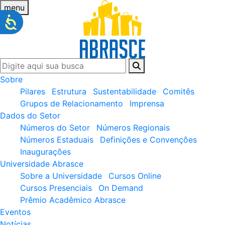
menu
Sobre
Pilares
Estrutura
Sustentabilidade
Comitês
Grupos de Relacionamento
Imprensa
Dados do Setor
Números do Setor
Números Regionais
Números Estaduais
Definições e Convenções
Inaugurações
Universidade Abrasce
Sobre a Universidade
Cursos Online
Cursos Presenciais
On Demand
Prêmio Acadêmico Abrasce
Eventos
Notícias