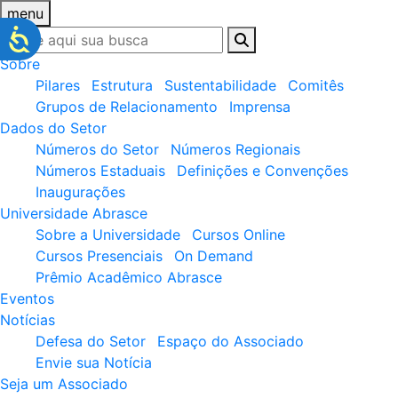
menu
Sobre
Pilares
Estrutura
Sustentabilidade
Comitês
Grupos de Relacionamento
Imprensa
Dados do Setor
Números do Setor
Números Regionais
Números Estaduais
Definições e Convenções
Inaugurações
Universidade Abrasce
Sobre a Universidade
Cursos Online
Cursos Presenciais
On Demand
Prêmio Acadêmico Abrasce
Eventos
Notícias
Defesa do Setor
Espaço do Associado
Envie sua Notícia
Seja um Associado