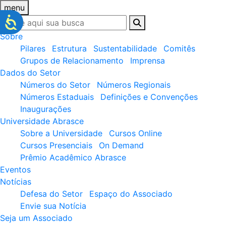
menu
Sobre
Pilares
Estrutura
Sustentabilidade
Comitês
Grupos de Relacionamento
Imprensa
Dados do Setor
Números do Setor
Números Regionais
Números Estaduais
Definições e Convenções
Inaugurações
Universidade Abrasce
Sobre a Universidade
Cursos Online
Cursos Presenciais
On Demand
Prêmio Acadêmico Abrasce
Eventos
Notícias
Defesa do Setor
Espaço do Associado
Envie sua Notícia
Seja um Associado