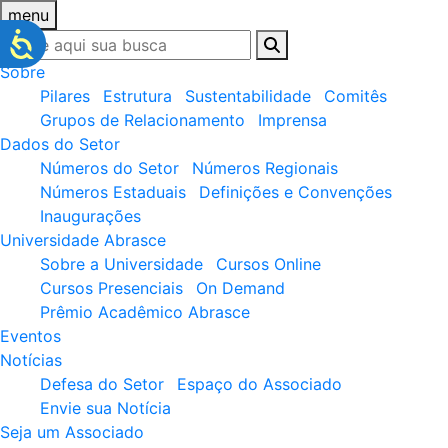
menu
Sobre
Pilares
Estrutura
Sustentabilidade
Comitês
Grupos de Relacionamento
Imprensa
Dados do Setor
Números do Setor
Números Regionais
Números Estaduais
Definições e Convenções
Inaugurações
Universidade Abrasce
Sobre a Universidade
Cursos Online
Cursos Presenciais
On Demand
Prêmio Acadêmico Abrasce
Eventos
Notícias
Defesa do Setor
Espaço do Associado
Envie sua Notícia
Seja um Associado