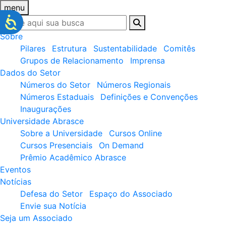
menu
Sobre
Pilares
Estrutura
Sustentabilidade
Comitês
Grupos de Relacionamento
Imprensa
Dados do Setor
Números do Setor
Números Regionais
Números Estaduais
Definições e Convenções
Inaugurações
Universidade Abrasce
Sobre a Universidade
Cursos Online
Cursos Presenciais
On Demand
Prêmio Acadêmico Abrasce
Eventos
Notícias
Defesa do Setor
Espaço do Associado
Envie sua Notícia
Seja um Associado