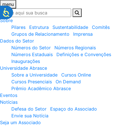
menu
Sobre
Pilares
Estrutura
Sustentabilidade
Comitês
Grupos de Relacionamento
Imprensa
Dados do Setor
Números do Setor
Números Regionais
Números Estaduais
Definições e Convenções
Inaugurações
Universidade Abrasce
Sobre a Universidade
Cursos Online
Cursos Presenciais
On Demand
Prêmio Acadêmico Abrasce
Eventos
Notícias
Defesa do Setor
Espaço do Associado
Envie sua Notícia
Seja um Associado