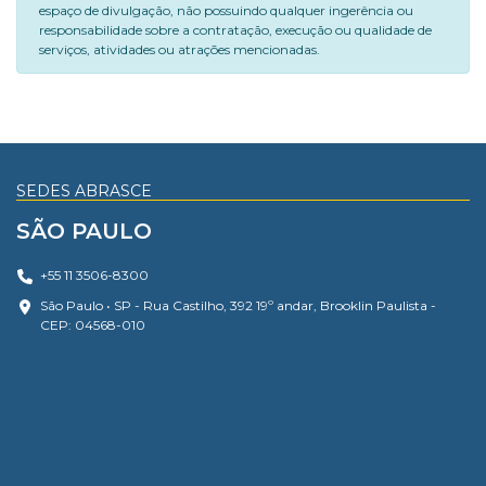
espaço de divulgação, não possuindo qualquer ingerência ou
responsabilidade sobre a contratação, execução ou qualidade de
serviços, atividades ou atrações mencionadas.
SEDES ABRASCE
SÃO PAULO
+55 11 3506-8300
São Paulo • SP - Rua Castilho, 392 19º andar, Brooklin Paulista -
CEP: 04568-010