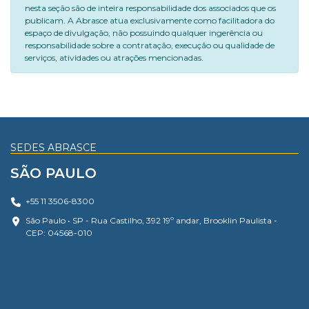
nesta seção são de inteira responsabilidade dos associados que os
publicam. A Abrasce atua exclusivamente como facilitadora do
espaço de divulgação, não possuindo qualquer ingerência ou
responsabilidade sobre a contratação, execução ou qualidade de
serviços, atividades ou atrações mencionadas.
SEDES ABRASCE
SÃO PAULO
+55 11 3506-8300
São Paulo • SP - Rua Castilho, 392 19º andar, Brooklin Paulista -
CEP: 04568-010