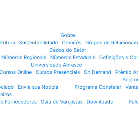
Sobre
trutura
Sustentabilidade
Comitês
Grupos de Relacionam
Dados do Setor
Números Regionais
Números Estaduais
Definições e Co
Universidade Abrasce
Cursos Online
Cursos Presenciais
On Demand
Prêmio A
Seja 
ociado
Envie sua Notícia
Programa Constelar
Vant
eiros
de Fornecedores
Guia de Varejistas
Downloads
Fal