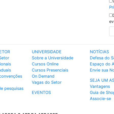
Pr
ev
ETOR
UNIVERSIDADE
NOTÍCIAS
Setor
Sobre a Universidade
Defesa do S
ionais
Cursos Online
Espaço do 
aduais
Cursos Presenciais
Envie sua No
 convenções
On Demand
SEJA UM A
Vagas do Setor
Vantagens
de pesquisas
EVENTOS
Guia de Sho
Associe-se