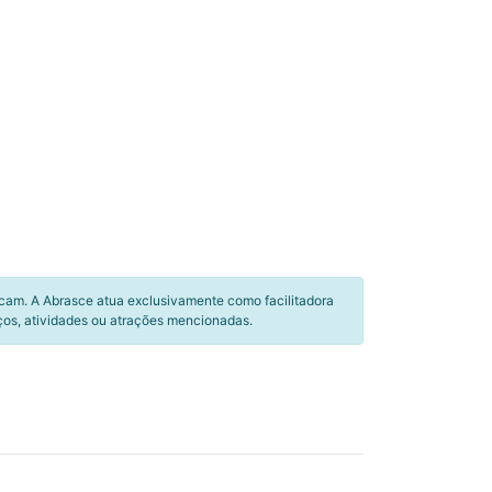
icam. A Abrasce atua exclusivamente como facilitadora
ços, atividades ou atrações mencionadas.