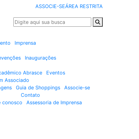
ASSOCIE-SE
ÁREA RESTRITA
ento
Imprensa
nvenções
Inaugurações
cadêmico Abrasce
Eventos
um Associado
agens
Guia de Shoppings
Associe-se
Contato
e conosco
Assessoria de Imprensa