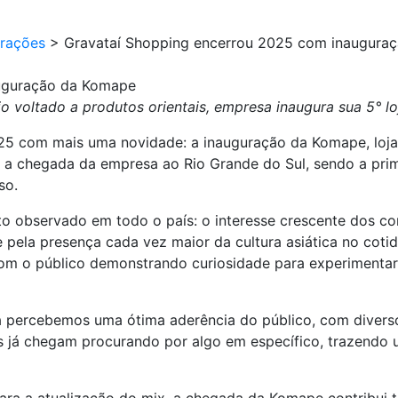
urações
>
Gravataí Shopping encerrou 2025 com inaugura
auguração da Komape
o voltado a produtos orientais, empresa inaugura sua 5° loj
5 com mais uma novidade: a inauguração da Komape, loja 
a chegada da empresa ao Rio Grande do Sul, sendo a prime
sso.
 observado em todo o país: o interesse crescente dos con
 pela presença cada vez maior da cultura asiática no cotid
com o público demonstrando curiosidade para experimentar
a percebemos uma ótima aderência do público, com divers
s já chegam procurando por algo em específico, trazendo u