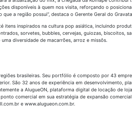
para a atualização do mix, a chegada da Komape contribui
ções disponíveis à quem nos visita, reforçando o posicio
ue a região possui”, destaca o Gerente Geral do Gravata
é itens inspirados na cultura pop asiática, incluindo prod
ados, sorvetes, bubbles, cervejas, guiozas, biscoitos, sa
e uma diversidade de macarrões, arroz e missôs.
egiões brasileiras. Seu portfólio é composto por 43 empr
terior. São 32 anos de experiência em desenvolvimento, pl
emente a AlugueON, plataforma digital de locação de lojas 
ponto comercial em sua estratégia de expansão comercial; 
l.com.br e www.alugueon.com.br.