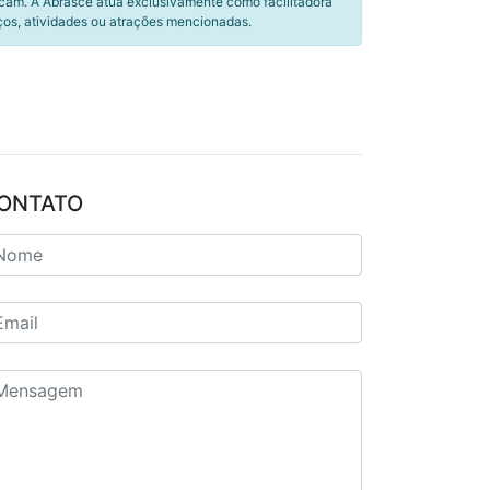
icam. A Abrasce atua exclusivamente como facilitadora
ços, atividades ou atrações mencionadas.
ONTATO