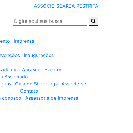
ASSOCIE-SE
ÁREA RESTRITA
ento
Imprensa
nvenções
Inaugurações
cadêmico Abrasce
Eventos
um Associado
agens
Guia de Shoppings
Associe-se
Contato
e conosco
Assessoria de Imprensa