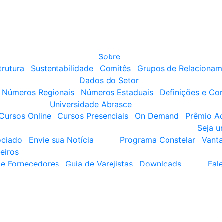
Sobre
trutura
Sustentabilidade
Comitês
Grupos de Relacionam
Dados do Setor
Números Regionais
Números Estaduais
Definições e Co
Universidade Abrasce
Cursos Online
Cursos Presenciais
On Demand
Prêmio A
Seja 
ociado
Envie sua Notícia
Programa Constelar
Vant
eiros
de Fornecedores
Guia de Varejistas
Downloads
Fal