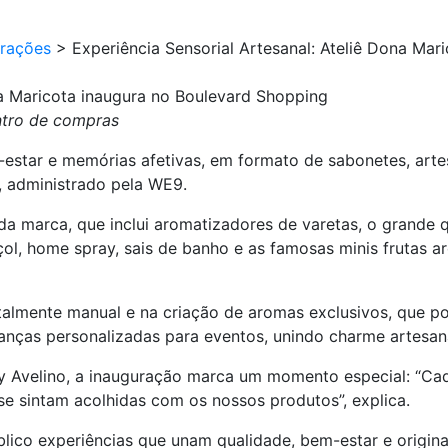
urações
>
Experiência Sensorial Artesanal: Ateliê Dona Ma
na Maricota inaugura no Boulevard Shopping
ntro de compras
estar e memórias afetivas, em formato de sabonetes, artes
, administrado pela WE9.
da marca, que inclui aromatizadores de varetas, o grande 
çol, home spray, sais de banho e as famosas minis frutas a
totalmente manual e na criação de aromas exclusivos, que 
ças personalizadas para eventos, unindo charme artesanal
Ruy Avelino, a inauguração marca um momento especial: “C
se sintam acolhidas com os nossos produtos”, explica.
ico experiências que unam qualidade, bem-estar e origina