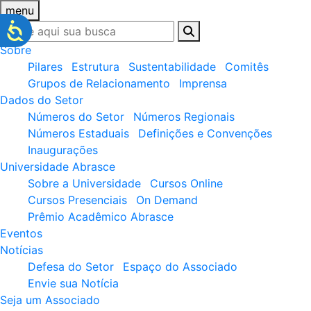
menu
Sobre
Pilares
Estrutura
Sustentabilidade
Comitês
Grupos de Relacionamento
Imprensa
Dados do Setor
Números do Setor
Números Regionais
Números Estaduais
Definições e Convenções
Inaugurações
Universidade Abrasce
Sobre a Universidade
Cursos Online
Cursos Presenciais
On Demand
Prêmio Acadêmico Abrasce
Eventos
Notícias
Defesa do Setor
Espaço do Associado
Envie sua Notícia
Seja um Associado