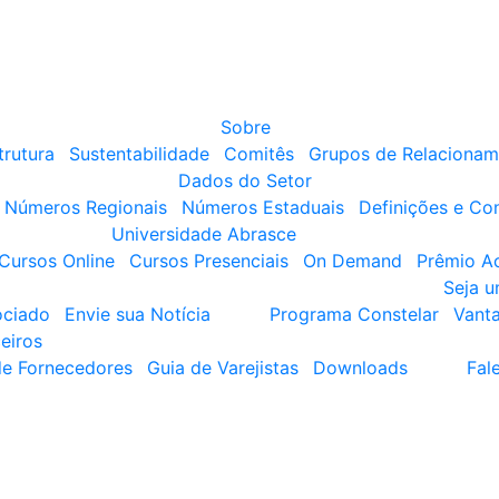
Sobre
trutura
Sustentabilidade
Comitês
Grupos de Relacionam
Dados do Setor
Números Regionais
Números Estaduais
Definições e Co
Universidade Abrasce
Cursos Online
Cursos Presenciais
On Demand
Prêmio A
Seja 
ociado
Envie sua Notícia
Programa Constelar
Vant
eiros
de Fornecedores
Guia de Varejistas
Downloads
Fal