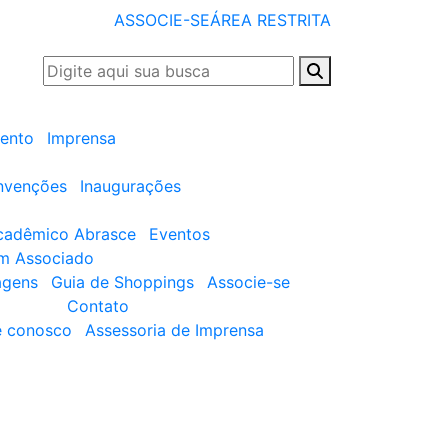
ASSOCIE-SE
ÁREA RESTRITA
ento
Imprensa
nvenções
Inaugurações
cadêmico Abrasce
Eventos
um Associado
agens
Guia de Shoppings
Associe-se
Contato
e conosco
Assessoria de Imprensa