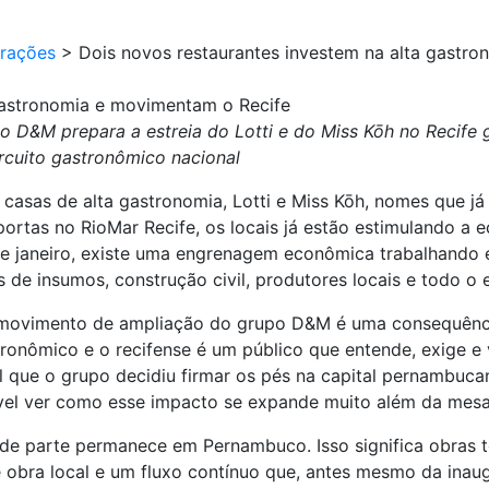
urações
>
Dois novos restaurantes investem na alta gastr
gastronomia e movimentam o Recife
o D&M prepara a estreia do Lotti e do Miss Kōh no Recife
ircuito gastronômico nacional
s casas de alta gastronomia, Lotti e Miss Kōh, nomes que 
rtas no RioMar Recife, os locais já estão estimulando a e
 janeiro, existe uma engrenagem econômica trabalhando e
 de insumos, construção civil, produtores locais e todo o
 o movimento de ampliação do grupo D&M é uma consequênci
ronômico e o recifense é um público que entende, exige e v
 que o grupo decidiu firmar os pés na capital pernambuca
ível ver como esse impacto se expande muito além da mesa
ande parte permanece em Pernambuco. Isso significa obras
 obra local e um fluxo contínuo que, antes mesmo da inaug