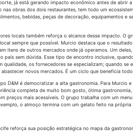
te, já está gerando impacto econômico antes de abrir a po
 nas obras dos dois restaurantes, tem todo um ecossistem
limentos, bebidas, peças de decoração, equipamentos e ser
res locais também reforça o alcance desse impacto. O gr
local sempre que possível. Murcio destaca que o resulta
am itens de outros mercados onde já operamos. Um deles, 
 país sem dúvida. Esse tipo de encontro inclusive, quand
 qualidade, os fornecedores se especializam; quando se e
abastecer novos mercados. É um ciclo que beneficia todo
po D&M é democratizar a alta gastronomia. Para Murcio e 
eriência completa de muito bom gosto, ótima gastronomia, 
om preços mais acessíveis. O grupo trabalha com um menu 
 exemplo, o almoço termina com um gelato feito na própria 
cife reforça sua posição estratégica no mapa da gastronom