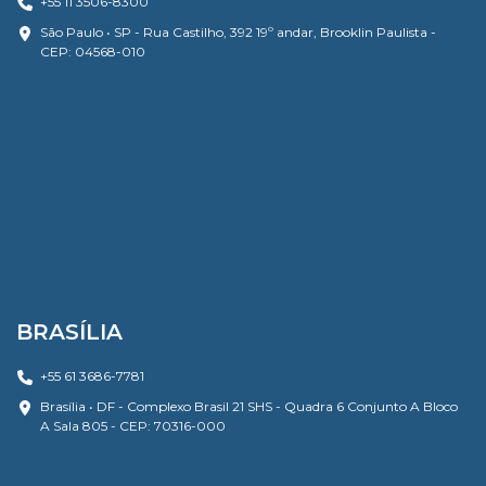
+55 11 3506-8300
São Paulo • SP - Rua Castilho, 392 19º andar, Brooklin Paulista -
CEP: 04568-010
BRASÍLIA
+55 61 3686-7781
Brasília • DF - Complexo Brasil 21 SHS - Quadra 6 Conjunto A Bloco
A Sala 805 - CEP: 70316-000