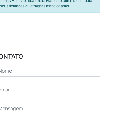
icam. A Abrasce atua exclusivamente como facilitadora
ços, atividades ou atrações mencionadas.
ONTATO