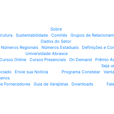
Sobre
trutura
Sustentabilidade
Comitês
Grupos de Relacionam
Dados do Setor
Números Regionais
Números Estaduais
Definições e Co
Universidade Abrasce
Cursos Online
Cursos Presenciais
On Demand
Prêmio A
Seja 
ociado
Envie sua Notícia
Programa Constelar
Vant
eiros
de Fornecedores
Guia de Varejistas
Downloads
Fal