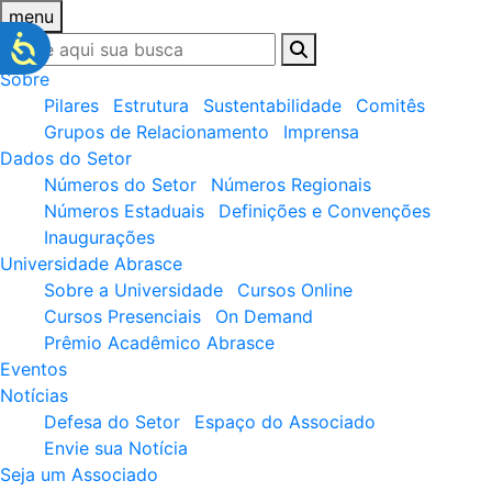
menu
Sobre
Pilares
Estrutura
Sustentabilidade
Comitês
Grupos de Relacionamento
Imprensa
Dados do Setor
Números do Setor
Números Regionais
Números Estaduais
Definições e Convenções
Inaugurações
Universidade Abrasce
Sobre a Universidade
Cursos Online
Cursos Presenciais
On Demand
Prêmio Acadêmico Abrasce
Eventos
Notícias
Defesa do Setor
Espaço do Associado
Envie sua Notícia
Seja um Associado