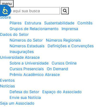
menu
Sobre
Pilares
Estrutura
Sustentabilidade
Comitês
Grupos de Relacionamento
Imprensa
Dados do Setor
Números do Setor
Números Regionais
Números Estaduais
Definições e Convenções
Inaugurações
Universidade Abrasce
Sobre a Universidade
Cursos Online
Cursos Presenciais
On Demand
Prêmio Acadêmico Abrasce
Eventos
Notícias
Defesa do Setor
Espaço do Associado
Envie sua Notícia
Seja um Associado