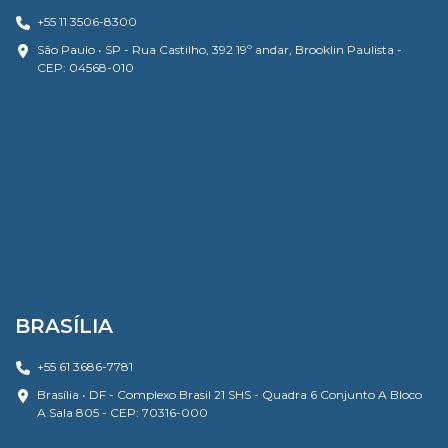
+55 11 3506-8300
São Paulo • SP - Rua Castilho, 392 19º andar, Brooklin Paulista -
CEP: 04568-010
BRASÍLIA
+55 61 3686-7781
Brasília • DF - Complexo Brasil 21 SHS - Quadra 6 Conjunto A Bloco
A Sala 805 - CEP: 70316-000