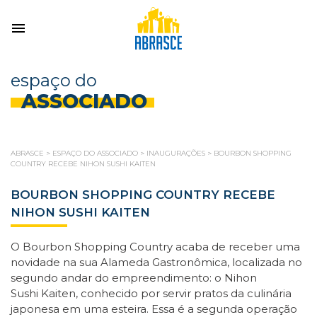
espaço do
ASSOCIADO
ABRASCE
>
ESPAÇO DO ASSOCIADO
>
INAUGURAÇÕES
>
BOURBON SHOPPING
COUNTRY RECEBE NIHON SUSHI KAITEN
BOURBON SHOPPING COUNTRY RECEBE
NIHON SUSHI KAITEN
O Bourbon Shopping Country acaba de receber uma
novidade na sua Alameda Gastronômica, localizada no
segundo andar do empreendimento: o Nihon
Sushi Kaiten, conhecido por servir pratos da culinária
japonesa em uma esteira. Essa é a segunda operação