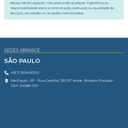
espaço de divulgação, não possuindo qualquer ingerência ou
responsabilidade sobre a contratação, execução ou qualidade de
serviços, atividades ou atrações mencionadas.
SEDES ABRASCE
SÃO PAULO
+55 11 3506-8300
São Paulo • SP - Rua Castilho, 392 19º andar, Brooklin Paulista -
CEP: 04568-010