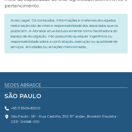
pertencimento.
Aviso Legal: Os conteúdos, informações e materiais divulgados
nesta seção são de inteira responsabilidade dos associados que os
publicam. A Abrasce atua exclusivamente como facilitadora do
espaço de divulgação, não possuindo qualquer ingerência ou
responsabilidade sobre a contratação, execução ou qualidade de
serviços, atividades ou atrações mencionadas.
SEDES ABRASCE
SÃO PAULO
+55 11 3506-8300
São Paulo • SP - Rua Castilho, 392 19º andar, Brooklin Paulista -
CEP: 04568-010