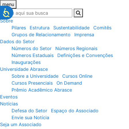
menu
Sobre
Pilares
Estrutura
Sustentabilidade
Comitês
Grupos de Relacionamento
Imprensa
Dados do Setor
Números do Setor
Números Regionais
Números Estaduais
Definições e Convenções
Inaugurações
Universidade Abrasce
Sobre a Universidade
Cursos Online
Cursos Presenciais
On Demand
Prêmio Acadêmico Abrasce
Eventos
Notícias
Defesa do Setor
Espaço do Associado
Envie sua Notícia
Seja um Associado