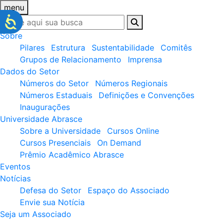
menu
Sobre
Pilares
Estrutura
Sustentabilidade
Comitês
Grupos de Relacionamento
Imprensa
Dados do Setor
Números do Setor
Números Regionais
Números Estaduais
Definições e Convenções
Inaugurações
Universidade Abrasce
Sobre a Universidade
Cursos Online
Cursos Presenciais
On Demand
Prêmio Acadêmico Abrasce
Eventos
Notícias
Defesa do Setor
Espaço do Associado
Envie sua Notícia
Seja um Associado