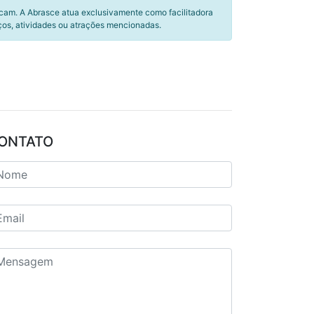
icam. A Abrasce atua exclusivamente como facilitadora
ços, atividades ou atrações mencionadas.
ONTATO