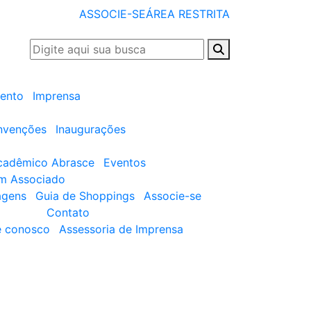
ASSOCIE-SE
ÁREA RESTRITA
ento
Imprensa
nvenções
Inaugurações
cadêmico Abrasce
Eventos
um Associado
agens
Guia de Shoppings
Associe-se
Contato
e conosco
Assessoria de Imprensa