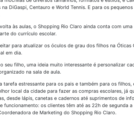
á mochilas de diversos tamanhos, formatos e estilos, e cal
na DiGaspi, Centauro e World Tennis. E para os pequenos q
.
olta às aulas, o Shopping Rio Claro ainda conta com uma li
arte do currículo escolar.
 para atualizar os óculos de grau dos filhos na Óticas Ca
al em dia.
o seu filho, uma ideia muito interessante é personalizar c
rganizado na sala de aula.
a tarefa estressante para os pais e também para os filhos, 
lhor local da cidade para fazer as compras escolares, já 
as, desde lápis, canetas e cadernos até suprimentos de inf
 de funcionamento: os clientes têm até as 22h de segunda
 Coordenadora de Marketing do Shopping Rio Claro.