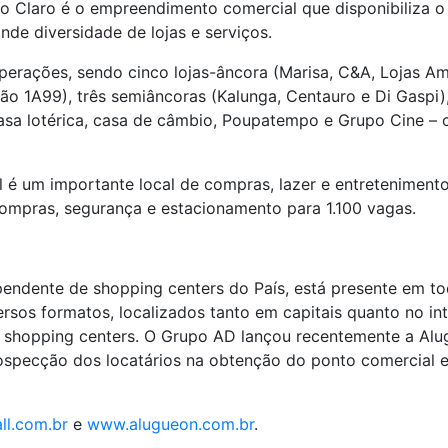
io Claro é o empreendimento comercial que disponibiliza 
nde diversidade de lojas e serviços.
erações, sendo cinco lojas-âncora (Marisa, C&A, Lojas Ame
ião 1A99), três semiâncoras (Kalunga, Centauro e Di Gasp
 casa lotérica, casa de câmbio, Poupatempo e Grupo Cine –
l é um importante local de compras, lazer e entretenimento
ompras, segurança e estacionamento para 1.100 vagas.
ndente de shopping centers do País, está presente em toda
os formatos, localizados tanto em capitais quanto no int
 shopping centers. O Grupo AD lançou recentemente a Alug
 prospecção dos locatários na obtenção do ponto comercial
l.com.br
e
www.alugueon.com.br
.