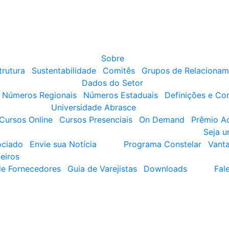
Sobre
trutura
Sustentabilidade
Comitês
Grupos de Relacionam
Dados do Setor
Números Regionais
Números Estaduais
Definições e Co
Universidade Abrasce
Cursos Online
Cursos Presenciais
On Demand
Prêmio A
Seja 
ociado
Envie sua Notícia
Programa Constelar
Vant
eiros
de Fornecedores
Guia de Varejistas
Downloads
Fal