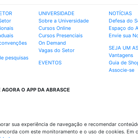
ETOR
UNIVERSIDADE
NOTÍCIAS
Setor
Sobre a Universidade
Defesa do S
ionais
Cursos Online
Espaço do 
aduais
Cursos Presenciais
Envie sua No
 convenções
On Demand
SEJA UM A
Vagas do Setor
Vantagens
de pesquisas
EVENTOS
Guia de Sho
Associe-se
E AGORA O APP DA ABRASCE
lhorar sua experiência de navegação e recomendar conteúd
 concorda com este monitoramento e o uso de cookies. Em 