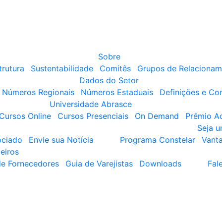
Sobre
trutura
Sustentabilidade
Comitês
Grupos de Relacionam
Dados do Setor
Números Regionais
Números Estaduais
Definições e Co
Universidade Abrasce
Cursos Online
Cursos Presenciais
On Demand
Prêmio A
Seja 
ociado
Envie sua Notícia
Programa Constelar
Vant
eiros
de Fornecedores
Guia de Varejistas
Downloads
Fal