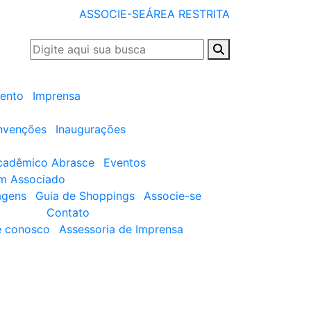
ASSOCIE-SE
ÁREA RESTRITA
ento
Imprensa
nvenções
Inaugurações
cadêmico Abrasce
Eventos
um Associado
agens
Guia de Shoppings
Associe-se
Contato
e conosco
Assessoria de Imprensa