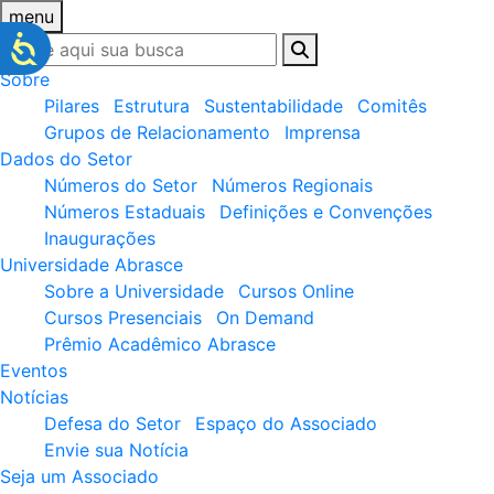
menu
Sobre
Pilares
Estrutura
Sustentabilidade
Comitês
Grupos de Relacionamento
Imprensa
Dados do Setor
Números do Setor
Números Regionais
Números Estaduais
Definições e Convenções
Inaugurações
Universidade Abrasce
Sobre a Universidade
Cursos Online
Cursos Presenciais
On Demand
Prêmio Acadêmico Abrasce
Eventos
Notícias
Defesa do Setor
Espaço do Associado
Envie sua Notícia
Seja um Associado