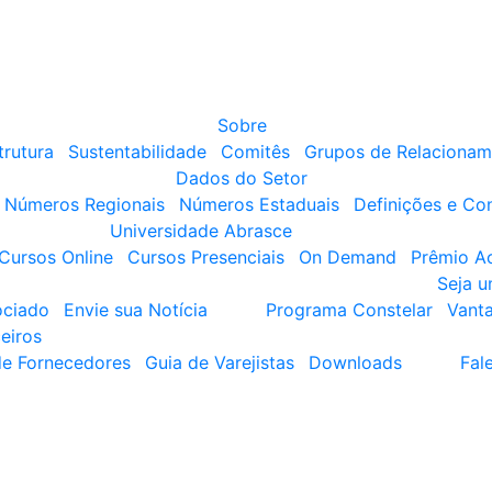
Sobre
trutura
Sustentabilidade
Comitês
Grupos de Relacionam
Dados do Setor
Números Regionais
Números Estaduais
Definições e Co
Universidade Abrasce
Cursos Online
Cursos Presenciais
On Demand
Prêmio A
Seja 
ociado
Envie sua Notícia
Programa Constelar
Vant
eiros
de Fornecedores
Guia de Varejistas
Downloads
Fal