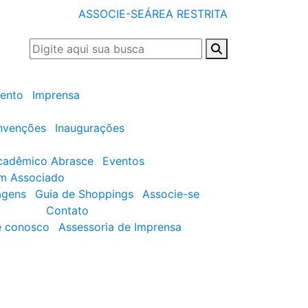
ASSOCIE-SE
ÁREA RESTRITA
ento
Imprensa
nvenções
Inaugurações
cadêmico Abrasce
Eventos
um Associado
agens
Guia de Shoppings
Associe-se
Contato
e conosco
Assessoria de Imprensa