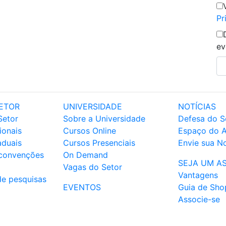
Pr
ev
ETOR
UNIVERSIDADE
NOTÍCIAS
Setor
Sobre a Universidade
Defesa do S
ionais
Cursos Online
Espaço do 
aduais
Cursos Presenciais
Envie sua No
 convenções
On Demand
SEJA UM A
Vagas do Setor
Vantagens
de pesquisas
EVENTOS
Guia de Sho
Associe-se