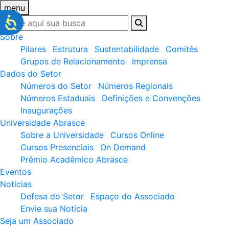
menu
Sobre
Pilares
Estrutura
Sustentabilidade
Comitês
Grupos de Relacionamento
Imprensa
Dados do Setor
Números do Setor
Números Regionais
Números Estaduais
Definições e Convenções
Inaugurações
Universidade Abrasce
Sobre a Universidade
Cursos Online
Cursos Presenciais
On Demand
Prêmio Acadêmico Abrasce
Eventos
Notícias
Defesa do Setor
Espaço do Associado
Envie sua Notícia
Seja um Associado