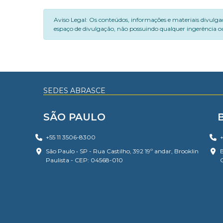
Aviso Legal: Os conteúdos, informações e materiais divulga
espaço de divulgação, não possuindo qualquer ingerência ou
SEDES ABRASCE
SÃO PAULO
+55 11 3506-8300
+
São Paulo • SP - Rua Castilho, 392 19º andar, Brooklin
B
Paulista - CEP: 04568-010