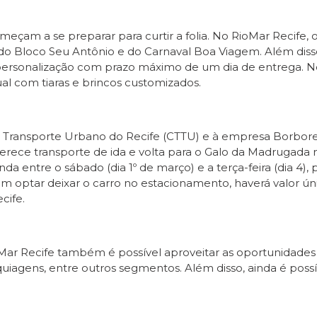
omeçam a se preparar para curtir a folia. No RioMar Recife
do Bloco Seu Antônio e do Carnaval Boa Viagem. Além diss
personalização com prazo máximo de um dia de entrega. No 
al com tiaras e brincos customizados.
to e Transporte Urbano do Recife (CTTU) e à empresa Bor
erece transporte de ida e volta para o Galo da Madrugada 
linda entre o sábado (dia 1º de março) e a terça-feira (dia 4
em optar deixar o carro no estacionamento, haverá valor ún
cife.
RioMar Recife também é possível aproveitar as oportunidade
uiagens, entre outros segmentos. Além disso, ainda é possív