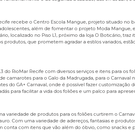
ecife recebe o Centro Escola Mangue, projeto situado no ba
 e adolescentes, além de fomentar o projeto Moda Mangue
io, localizado no Piso L1, próximo da loja O Boticário, traz 
 os produtos, que prometem agradar a estilos variados, estão 
3 do RioMar Recife com diversos serviços e itens para os fol
o de camarotes para o Galo da Madrugada, para o Carnaval 
tes do GA+ Carnaval, onde é possível fazer customização d
ás para facilitar a vida dos foliões e um palco para aprese
 variedade de produtos para os foliões curtirem o Carnaval 
tauro. Com uma variedade de adereços, fantasias e produtos
 conta com itens que vão além do óbvio, como snacks e pe