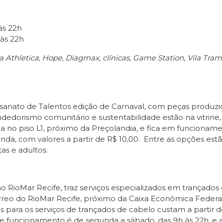
às 22h
 às 22h
a Athletica, Hope, Diagmax, clínicas, Game Station, Vila T
esanato de Talentos edição de Carnaval, com peças produzi
edorismo comunitário e sustentabilidade estão na vitrine, 
zada no piso L1, próximo da Preçolandia, e fica em funciona
enda, com valores a partir de R$ 10,00. Entre as opções estã
ças e adultos.
 RioMar Recife, traz serviços especializados em trançados 
rreo do RioMar Recife, próximo da Caixa Econômica Federa
res para os serviços de trançados de cabelo custam a partir 
e funcionamento é de segunda a sábado, das 9h às 22h, e ao