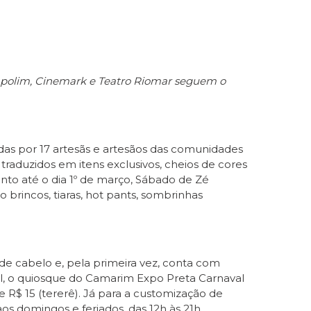
rampolim, Cinemark e Teatro Riomar seguem o
das por 17 artesãs e artesãos das comunidades
traduzidos em itens exclusivos, cheios de cores
mento até o dia 1º de março, Sábado de Zé
o brincos, tiaras, hot pants, sombrinhas
de cabelo e, pela primeira vez, conta com
l, o quiosque do Camarim Expo Preta Carnaval
de R$ 15 (tererê). Já para a customização de
s domingos e feriados, das 12h às 21h.