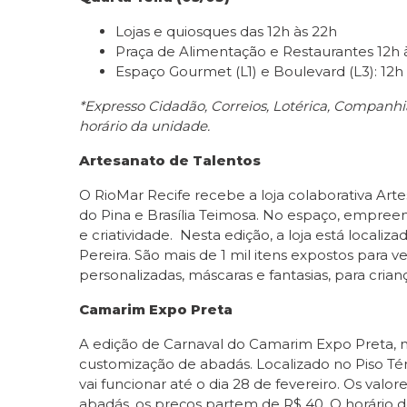
Lojas e quiosques das 12h às 22h
Praça de Alimentação e Restaurantes 12h 
Espaço Gourmet (L1) e Boulevard (L3): 12h
*Expresso Cidadão, Correios, Lotérica, Companhi
horário da unidade.
Artesanato de Talentos
O RioMar Recife recebe a loja colaborativa Art
do Pina e Brasília Teimosa. No espaço, empreend
e criatividade. Nesta edição, a loja está locali
Pereira. São mais de 1 mil itens expostos para v
personalizadas, máscaras e fantasias, para crian
Camarim Expo Preta
A edição de Carnaval do Camarim Expo Preta, no
customização de abadás. Localizado no Piso Té
vai funcionar até o dia 28 de fevereiro. Os valo
abadás, os preços partem de R$ 40. O horário d