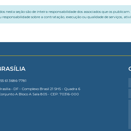
dos nesta seção são de inteira responsabilidade dos associados que os publicam
 responsabilidade sobre a contratação, execução ou qualidade de serviços, ati
BRASÍLIA
55 61 3686-7781
rasília • DF - Complexo Brasil 21 SHS - Quadra 6
Conjunto A Bloco A Sala 805 - CEP: 70316-000